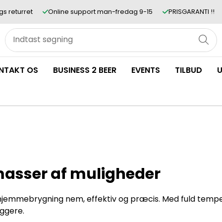
gs returret
Online support man-fredag 9-15
PRISGARANTI !!
NTAKT OS
BUSINESS 2 BEER
EVENTS
TILBUD
U
asser af muligheder
 hjemmebrygning nem, effektiv og præcis. Med fuld temp
ggere.