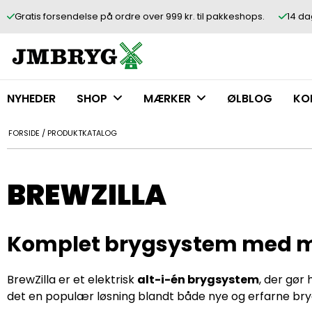
Gratis forsendelse på ordre over 999 kr. til pakkeshops.
14 da
NYHEDER
SHOP
MÆRKER
ØLBLOG
KO
FORSIDE
/
PRODUKTKATALOG
BREWZILLA
Komplet brygsystem med m
BrewZilla er et elektrisk
alt-i-én brygsystem
, der gør
det en populær løsning blandt både nye og erfarne bry