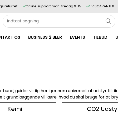
gs returret
Online support man-fredag 9-15
PRISGARANTI !!
NTAKT OS
BUSINESS 2 BEER
EVENTS
TILBUD
U
ar bund, guider vi dig her igennem universet af udstyr til
 helt grundlæggende vil lære, hvad du skal bruge for at bry
Kemi
CO2 Udsty