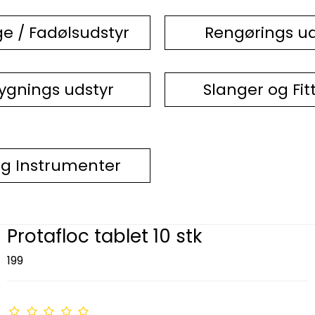
e / Fadølsudstyr
Rengørings ud
ygnings udstyr
Slanger og Fit
ng Instrumenter
Protafloc tablet 10 stk
199