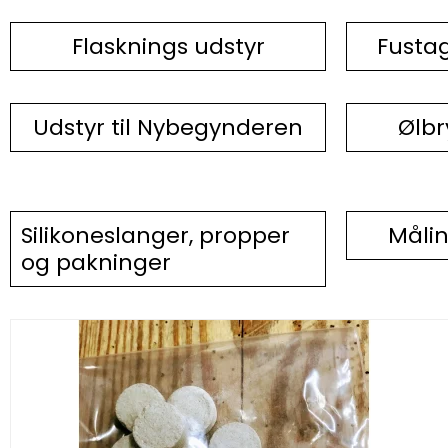
Flasknings udstyr
Fustag
Udstyr til Nybegynderen
Ølbr
Silikoneslanger, propper
Måli
og pakninger