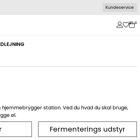
Kundeservice
0
0
DLEJNING
 din hjemmebrygger station. Ved du hvad du skal bruge,
gge øl.
r
Fermenterings udstyr