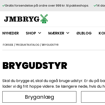
Gratis forsendelse på ordre over 999 kr. til pakkeshops.
14 da
NYHEDER
SHOP
MÆRKER
ØLBLOG
KO
FORSIDE
/
PRODUKTKATALOG
/
BRYGUDSTYR
BRYGUDSTYR
Skal du brygge øl, skal du også bruge udstyr. Er du på b
lader vi dig frit hoppe videre. Se længere nede, hvis du
Bryganlæg