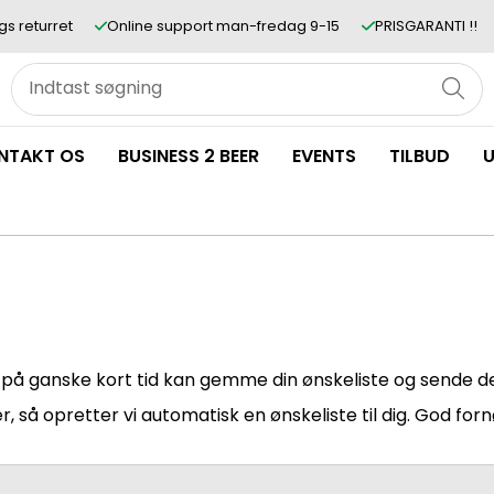
gs returret
Online support man-fredag 9-15
PRISGARANTI !!
NTAKT OS
BUSINESS 2 BEER
EVENTS
TILBUD
U
på ganske kort tid kan gemme din ønskeliste og sende den
er
, så opretter vi automatisk en ønskeliste til dig. God forn