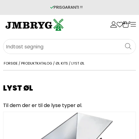
PRISGARANTI !!
0
0
FORSIDE
/
PRODUKTKATALOG
/
ØL KITS
/
LYST ØL
LYST ØL
Til dem der er til de lyse typer øl.