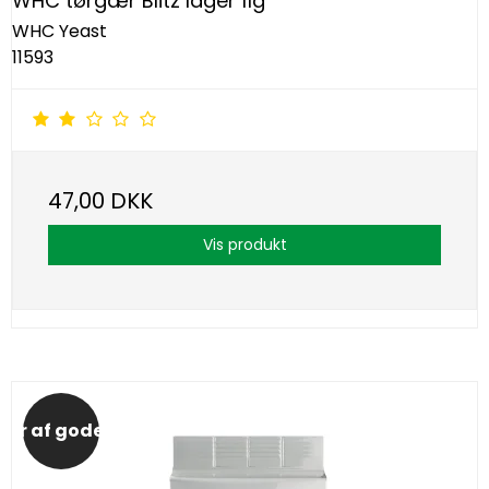
WHC tørgær Blitz lager 11g
WHC Yeast
11593
47,00 DKK
Vis produkt
er af gode tilbud