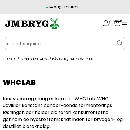
14 dags returret
0
0
FORSIDE
/
PRODUKTKATALOG
/
RÅVARER
/
GÆR
/
WHC LAB
WHC LAB
Innovation og smag er kernen i WHC Lab. WHC
udvikler konstant banebrydende fermenterings
løsninger, der holder dig foran konkurrenterne
gennem de nyeste fremskridt inden for bryggeri- og
destillat bioteknologi.