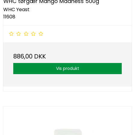
WHC tørgær Mango Madness 500g
WHC Yeast
11608
886,00 DKK
Vis produkt