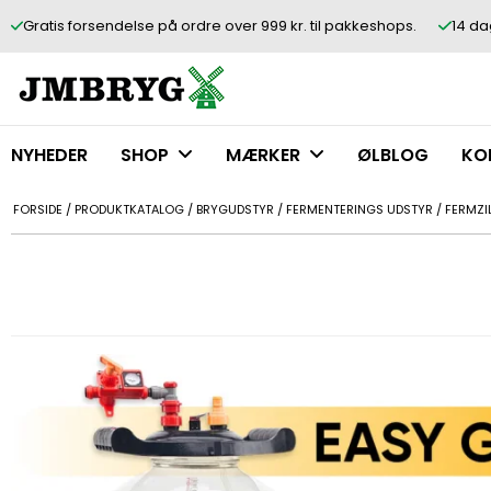
Gratis forsendelse på ordre over 999 kr. til pakkeshops.
14 da
NYHEDER
SHOP
MÆRKER
ØLBLOG
KO
FORSIDE
/
PRODUKTKATALOG
/
BRYGUDSTYR
/
FERMENTERINGS UDSTYR
/
FERMZI