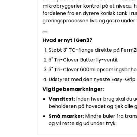
mikrobryggerier kontrol på et niveau, 
fordelene fra en dyrere konisk tank i ru
gæringsprocessen live og gære under tr
Hvad er nyt i Gen3?
Støbt 3" TC-flange direkte på FermZi
3" Tri-Clover Butterfly-ventil.
3" Tri-Clover 600ml opsamlingsbehol
Udstyret med den nyeste Easy-Grip l
Vigtige bemærkninger:
Vandtest:
Inden hver brug skal du u
beholderen på hovedet og tjek alle 
Små mærker:
Mindre buler fra tra
og vil rette sig ud under tryk.