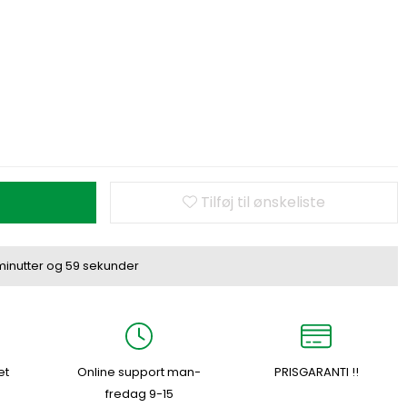
Tilføj til ønskeliste
minutter
og
58 sekunder
et
Online support man-
PRISGARANTI !!
fredag 9-15