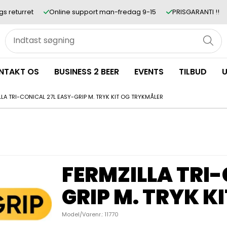
gs returret
Online support man-fredag 9-15
PRISGARANTI !!
NTAKT OS
BUSINESS 2 BEER
EVENTS
TILBUD
U
LLA TRI-CONICAL 27L EASY-GRIP M. TRYK KIT OG TRYKMÅLER
FERMZILLA TRI-
GRIP M. TRYK K
Model/Varenr.:
11770