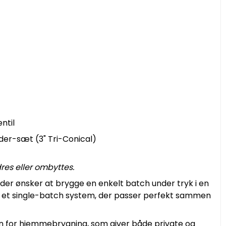
entil
der-sæt (3" Tri-Conical)
res eller ombyttes.
g, der ønsker at brygge en enkelt batch under tryk i en
til et single-batch system, der passer perfekt sammen
en for hjemmebrygning, som giver både private og