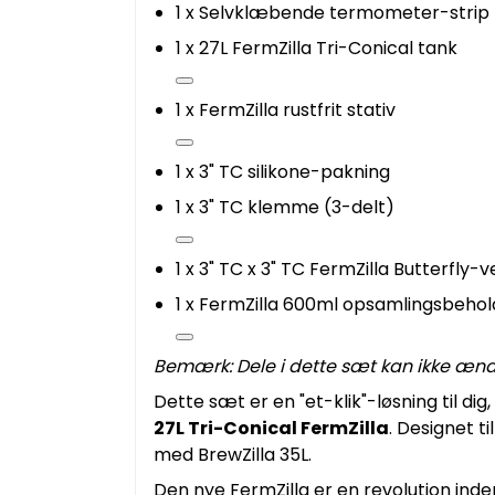
1 x Selvklæbende termometer-strip
1 x 27L FermZilla Tri-Conical tank
1 x FermZilla rustfrit stativ
1 x 3" TC silikone-pakning
1 x 3" TC klemme (3-delt)
1 x 3" TC x 3" TC FermZilla Butterfly-v
1 x FermZilla 600ml opsamlingsbehol
Bemærk: Dele i dette sæt kan ikke ænd
Dette sæt er en "et-klik"-løsning til di
27L Tri-Conical FermZilla
. Designet 
med BrewZilla 35L.
Den nye FermZilla er en revolution ind