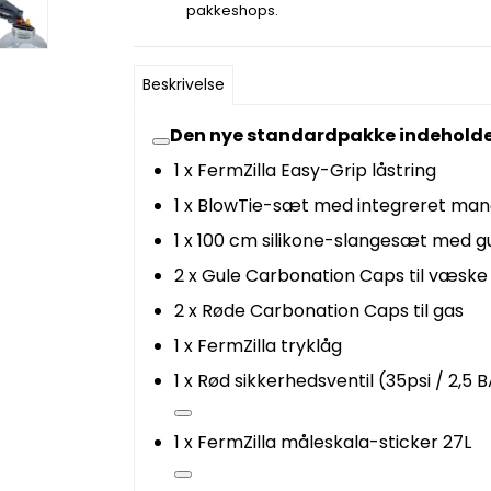
pakkeshops.
Beskrivelse
Den nye standardpakke indeholde
1 x FermZilla Easy-Grip låstring
1 x BlowTie-sæt med integreret man
1 x 100 cm silikone-slangesæt med gul
2 x Gule Carbonation Caps til væske
2 x Røde Carbonation Caps til gas
1 x FermZilla tryklåg
1 x Rød sikkerhedsventil (35psi / 2,5 
1 x FermZilla måleskala-sticker 27L