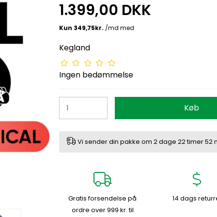
1.399,00 DKK
Kegland
Ingen bedømmelse
Køb
Vi sender din pakke om
2 dage
22 timer
52 
Gratis forsendelse på
14 dags returr
ordre over 999 kr. til