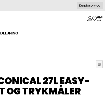
Kundeservice
0
0
DLEJNING
CONICAL 27L EASY-
IT OG TRYKMÅLER