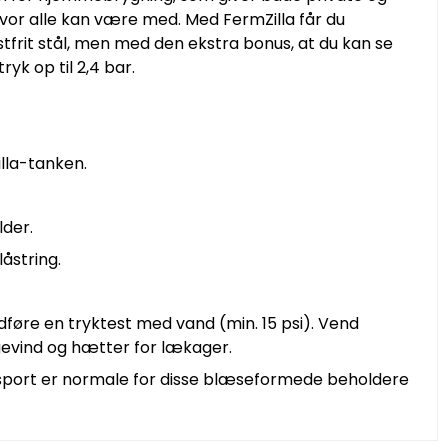
hvor alle kan være med. Med FermZilla får du
stfrit stål, men med den ekstra bonus, at du kan se
yk op til 2,4 bar.
lla-tanken.
der.
åstring.
dføre en tryktest med vand (min. 15 psi). Vend
gevind og hætter for lækager.
nsport er normale for disse blæseformede beholdere