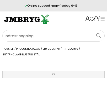
Online support man-fredag 9-15
0
0
FORSIDE
/
PRODUKTKATALOG
/
BRYGUDSTYR
/
TRI-CLAMPS
/
1,5" TRI-CLAMP RUSTFRI STÅL