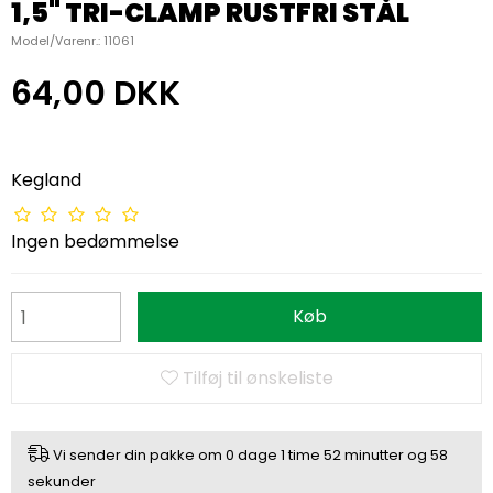
1,5" TRI-CLAMP RUSTFRI STÅL
Model/Varenr.:
11061
64,00 DKK
Kegland
Ingen bedømmelse
Køb
Tilføj til ønskeliste
Vi sender din pakke om
0 dage
1 time
52 minutter
og
57
sekunder