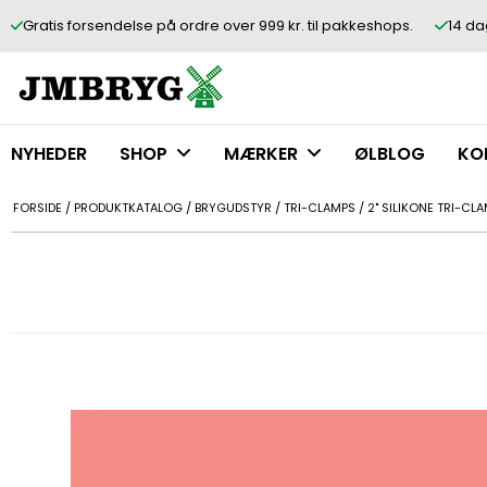
Gratis forsendelse på ordre over 999 kr. til pakkeshops.
14 da
NYHEDER
SHOP
MÆRKER
ØLBLOG
KO
FORSIDE
/
PRODUKTKATALOG
/
BRYGUDSTYR
/
TRI-CLAMPS
/
2" SILIKONE TRI-CL