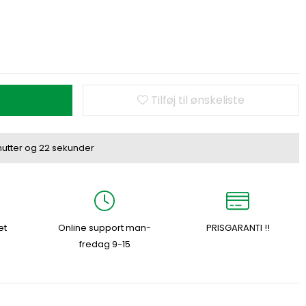
Tilføj til ønskeliste
utter
og
22 sekunder
et
Online support man-
PRISGARANTI !!
fredag 9-15