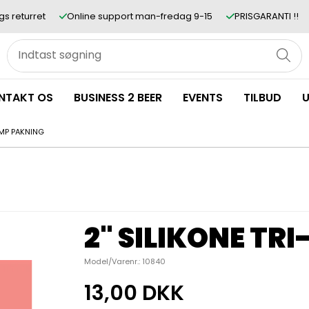
gs returret
Online support man-fredag 9-15
PRISGARANTI !!
NTAKT OS
BUSINESS 2 BEER
EVENTS
TILBUD
U
AMP PAKNING
2" SILIKONE TR
Model/Varenr.:
10840
13,00 DKK