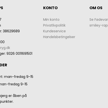
PS
KONTO
OM OS
7
Min konto
Se Fødevar
n
Privatlivpolitik
smiley-rap
r
:
38629689
Kundeservice
Handelsbetingelser
 00
ryg.dk
ger
:
9326 0011691501
DER
rt: man-fredag 9-15
 man-fredag 9-15
rbjerg er åben på
punkter.