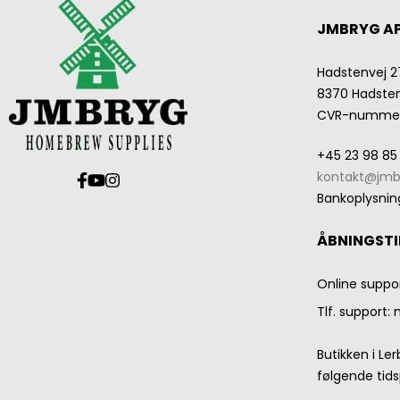
JMBRYG A
Hadstenvej 2
8370 Hadste
CVR-numme
+45 23 98 85
kontakt@jmb
Bankoplysnin
ÅBNINGSTI
Online suppo
Tlf. support:
Butikken i Le
følgende tids