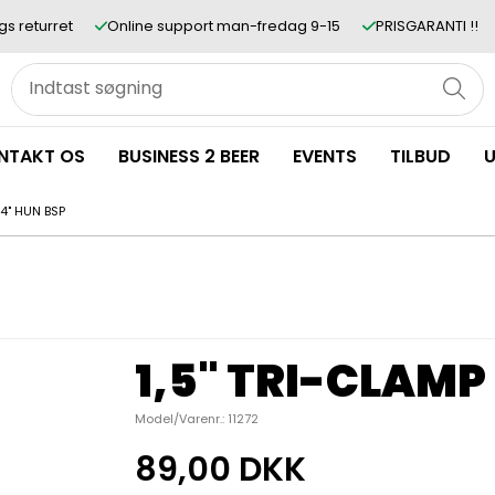
gs returret
Online support man-fredag 9-15
PRISGARANTI !!
NTAKT OS
BUSINESS 2 BEER
EVENTS
TILBUD
U
/4" HUN BSP
1,5" TRI-CLAMP 
Model/Varenr.:
11272
89,00 DKK