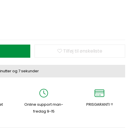
Tilføj til ønskeliste
inutter
og
6 sekunder
et
Online support man-
PRISGARANTI !!
fredag 9-15