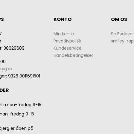
PS
KONTO
OM OS
7
Min konto
Se Fødevar
n
Privatlivpolitik
smiley-rap
r
:
38629689
Kundeservice
Handelsbetingelser
 00
ryg.dk
ger
:
9326 0011691501
DER
rt: man-fredag 9-15
 man-fredag 9-15
rbjerg er åben på