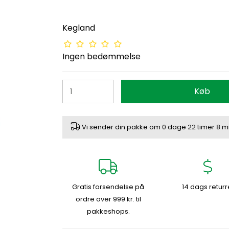
Kegland
Ingen bedømmelse
Køb
Vi sender din pakke om
0 dage
22 timer
8 m
Gratis forsendelse på
14 dags returr
ordre over 999 kr. til
pakkeshops.