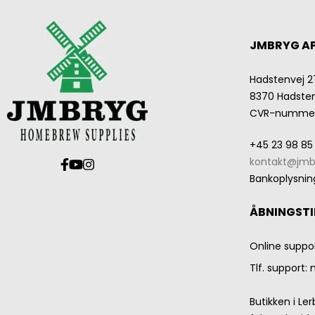
JMBRYG A
Hadstenvej 2
8370 Hadste
CVR-numme
+45 23 98 85
kontakt@jmb
Bankoplysnin
ÅBNINGSTI
Online suppo
Tlf. support:
Butikken i Le