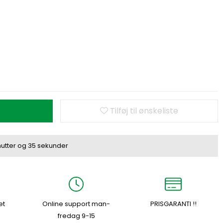
Tilføj til ønskeliste
utter
og
34 sekunder
et
Online support man-
PRISGARANTI !!
fredag 9-15