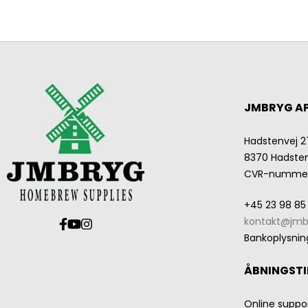
JMBRYG A
Hadstenvej 2
8370 Hadste
CVR-numme
+45 23 98 85
kontakt@jmb
Bankoplysnin
ÅBNINGSTI
Online suppo