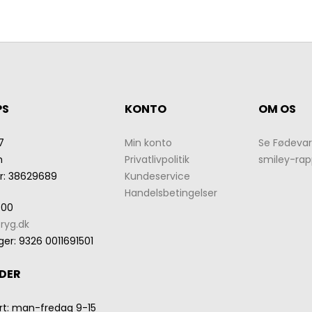
PS
KONTO
OM OS
7
Min konto
Se Fødevar
n
Privatlivpolitik
smiley-rap
r
:
38629689
Kundeservice
Handelsbetingelser
 00
ryg.dk
ger
:
9326 0011691501
DER
rt: man-fredag 9-15