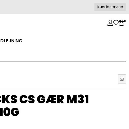
Kundeservice
0
0
DLEJNING
KS CS GÆR M31
 10G