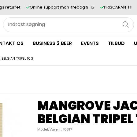
gs returret
Online support man-fredag 9-15
PRISGARANTI !!
NTAKT OS
BUSINESS 2 BEER
EVENTS
TILBUD
U
BELGIAN TRIPEL 10G
MANGROVE JAC
BELGIAN TRIPEL
Model/Varenr.:
10817