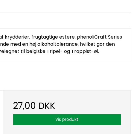
f krydderier, frugtagtige estere, phenoliCraft Series
e med en høj alkoholtolerance, hvilket gør den
Velegnet til belgiske Tripel- og Trappist-øl.
27,00 DKK
Vis produkt