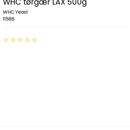
WHC tørgær LAX 500g
WHC Yeast
11586