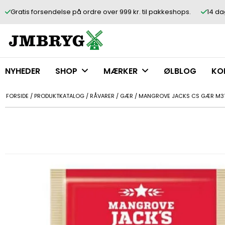
Gratis forsendelse på ordre over 999 kr. til pakkeshops.
14 da
NYHEDER
SHOP
MÆRKER
ØLBLOG
KO
FORSIDE
/
PRODUKTKATALOG
/
RÅVARER
/
GÆR
/
MANGROVE JACKS CS GÆR M31 