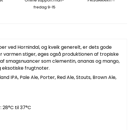
et
Online support man-
PRISGARANTI !!
fredag 9-15
 ved Hornindal, og kveik generelt, er dets gode
år varmen stiger, øges også produktionen af tropiske
oni af smagsnuancer som clementin, ananas og mango,
og eksotiske frugtnoter.
land IPA, Pale Ale, Porter, Red Ale, Stouts, Brown Ale,
28°C til 37°C