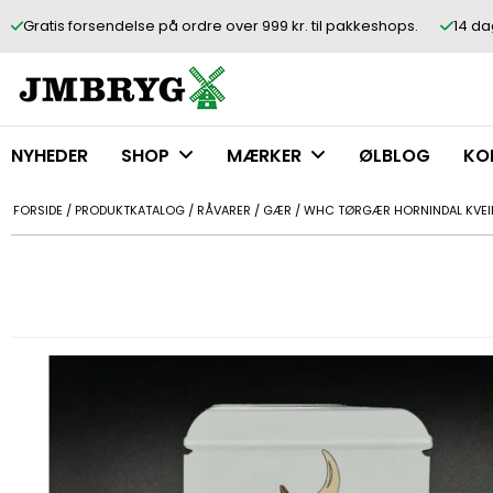
Gratis forsendelse på ordre over 999 kr. til pakkeshops.
14 da
NYHEDER
SHOP
MÆRKER
ØLBLOG
KO
FORSIDE
/
PRODUKTKATALOG
/
RÅVARER
/
GÆR
/
WHC TØRGÆR HORNINDAL KVEIK