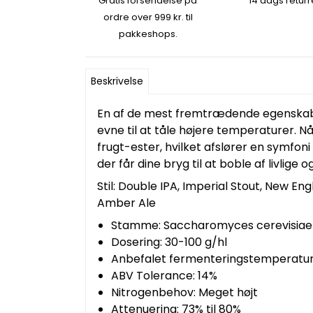
Gratis forsendelse på
14 dags returr
ordre over 999 kr. til
pakkeshops.
Beskrivelse
En af de mest fremtrædende egenskaber
evne til at tåle højere temperaturer. N
frugt-ester, hvilket afslører en symf
der får dine bryg til at boble af livlige 
Stil: Double IPA, Imperial Stout, New Eng
Amber Ale
Stamme: Saccharomyces cerevisiae
Dosering: 30-100 g/hl
Anbefalet fermenteringstemperatur: 
ABV Tolerance: 14%
Nitrogenbehov: Meget højt
Attenuering: 73% til 80%