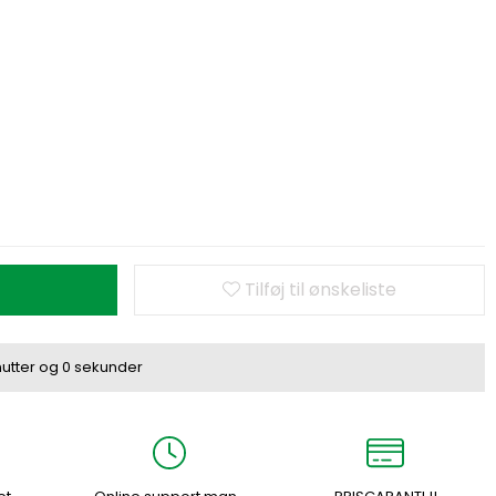
Tilføj til ønskeliste
utter
og
0 sekunder