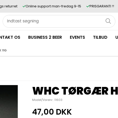
gs returret
Online support man-fredag 9-15
PRISGARANTI !!
NTAKT OS
BUSINESS 2 BEER
EVENTS
TILBUD
U
 11G
WHC TØRGÆR HO
Model/Varenr.:
11603
47,00 DKK