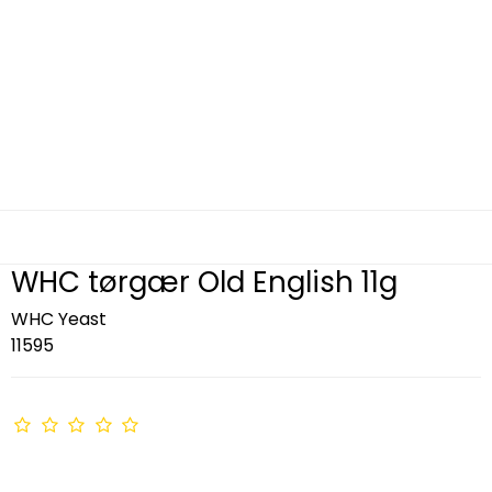
WHC tørgær Old English 11g
WHC Yeast
11595