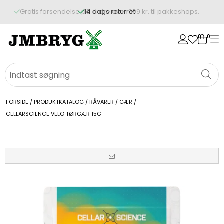
14 dags returret
0
0
FORSIDE
/
PRODUKTKATALOG
/
RÅVARER
/
GÆR
/
CELLARSCIENCE VELO TØRGÆR 15G