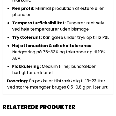
markant.
Ren profil:
Minimal produktion af estere eller
phenoler.
Temperaturfleksibilitet:
Fungerer rent selv
ved høje temperaturer uden bismage.
Tryktolerant:
Kan gære under tryk op til 12 PSI.
Høj attenuation & alkoholtolerance:
Nedgæring på 75–83% og tolerance op til 10%
ABV.
Flokkulering:
Medium til høj; bundfælder
hurtigt for en klar øl.
Dosering:
Én pakke er tilstrækkelig til 19–23 liter.
Ved større mængder bruges 0,5–0,8 g pr. liter urt.
RELATEREDE PRODUKTER