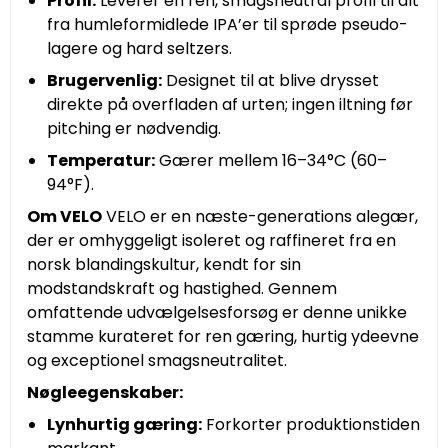
Profil:
Leverer en ren, smagsneutral profil til alt
fra humleformidlede IPA’er til sprøde pseudo-
lagere og hard seltzers.
Brugervenlig:
Designet til at blive drysset
direkte på overfladen af urten; ingen iltning før
pitching er nødvendig.
Temperatur:
Gærer mellem 16–34°C (60–
94°F).
Om VELO
VELO er en næste-generations alegær,
der er omhyggeligt isoleret og raffineret fra en
norsk blandingskultur, kendt for sin
modstandskraft og hastighed. Gennem
omfattende udvælgelsesforsøg er denne unikke
stamme kurateret for ren gæring, hurtig ydeevne
og exceptionel smagsneutralitet.
Nøgleegenskaber:
Lynhurtig gæring:
Forkorter produktionstiden