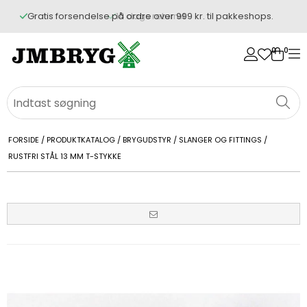
Gratis forsendelse på ordre over 999 kr. til pakkeshops.
14 dags returret
0
0
FORSIDE
/
PRODUKTKATALOG
/
BRYGUDSTYR
/
SLANGER OG FITTINGS
/
RUSTFRI STÅL 13 MM T-STYKKE