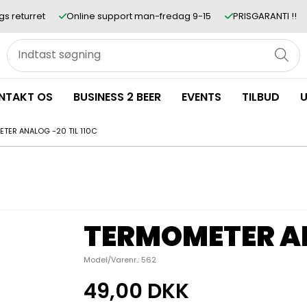
gs returret
Online support man-fredag 9-15
PRISGARANTI !!
NTAKT OS
BUSINESS 2 BEER
EVENTS
TILBUD
U
TER ANALOG -20 TIL 110C
TERMOMETER AN
Model/Varenr.:
562
49,00 DKK