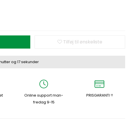
Tilføj til ønskeliste
nutter
og
16 sekunder
et
Online support man-
PRISGARANTI !!
fredag 9-15