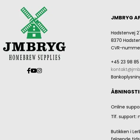
JMBRYG A
Hadstenvej 2
8370 Hadste
CVR-numme
+45 23 98 85
kontakt@jmb
Bankoplysnin
ÅBNINGSTI
Online suppo
Tlf. support:
Butikken i Le
følgende tids