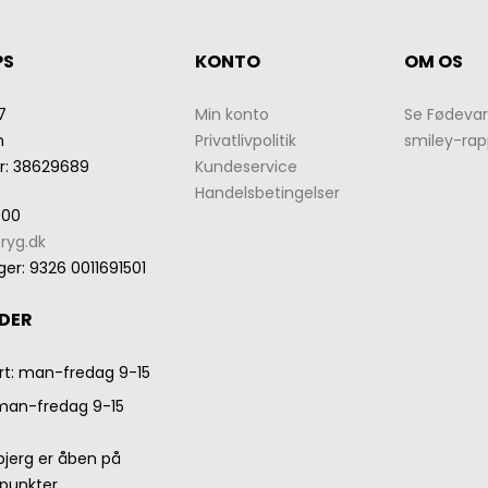
PS
KONTO
OM OS
7
Min konto
Se Fødevar
n
Privatlivpolitik
smiley-rap
r
:
38629689
Kundeservice
Handelsbetingelser
 00
ryg.dk
ger
:
9326 0011691501
DER
rt: man-fredag 9-15
 man-fredag 9-15
rbjerg er åben på
punkter.