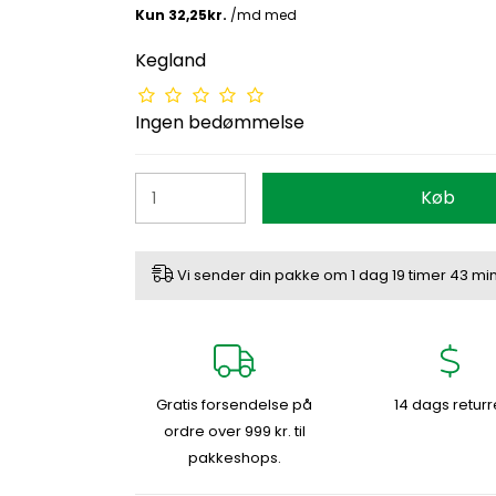
Kegland
Ingen bedømmelse
Køb
Vi sender din pakke om
1 dag
19 timer
43 min
Gratis forsendelse på
14 dags returr
ordre over 999 kr. til
pakkeshops.