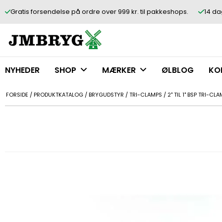
Gratis forsendelse på ordre over 999 kr. til pakkeshops.
14 da
NYHEDER
SHOP
MÆRKER
ØLBLOG
KO
FORSIDE
/
PRODUKTKATALOG
/
BRYGUDSTYR
/
TRI-CLAMPS
/
2" TIL 1" BSP TRI-CL