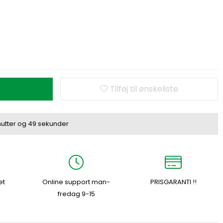
Tilføj til ønskeliste
utter
og
49 sekunder
et
Online support man-
PRISGARANTI !!
fredag 9-15