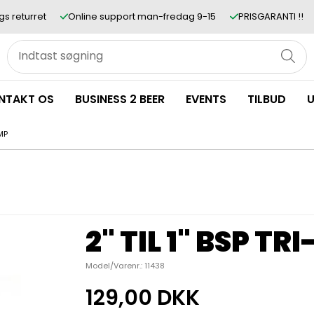
gs returret
Online support man-fredag 9-15
PRISGARANTI !!
NTAKT OS
BUSINESS 2 BEER
EVENTS
TILBUD
U
AMP
2" TIL 1" BSP T
Model/Varenr.:
11438
129,00 DKK