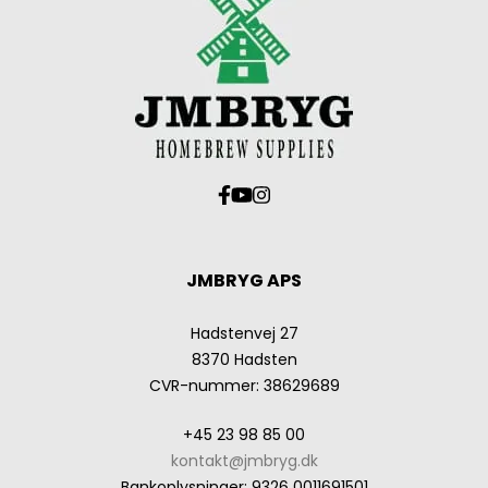
JMBRYG APS
Hadstenvej 27
8370 Hadsten
CVR-nummer
:
38629689
+45 23 98 85 00
kontakt@jmbryg.dk
Bankoplysninger
:
9326 0011691501